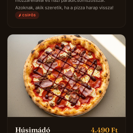
mozzarellával és házi paradicsomszósszal.
Azoknak, akik szeretik, ha a pizza harap vissza!
🌶 CSÍPŐS
Húsimádó
4.490 Ft