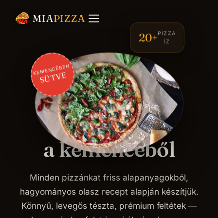
MIA PIZZA · KEMENCÉBEN SÜTVE · FRISS ALAPANYAGOK · NÁPOLYI RECEPT ·
MIA
PIZZA
PIZZA
20+
ÍZ
KEMENCÉBEN
SÜTVE
ÜDVÖZLÜNK A MIA PIZZÁNÁL
Ropogós,
olasz pizza
a kemencéből
Minden pizzánkat friss alapanyagokból,
hagyományos olasz recept alapján készítjük.
Könnyű, levegős tészta, prémium feltétek —