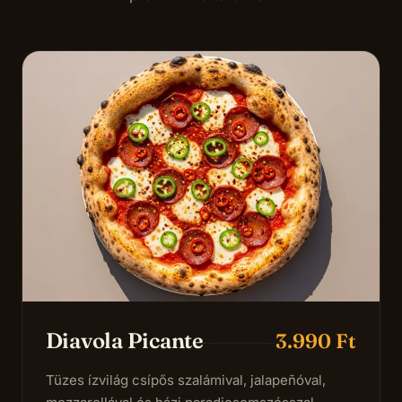
Diavola Picante
3.990 Ft
Tüzes ízvilág csípős szalámival, jalapeñóval,