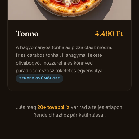
Tonno
4.490 Ft
A hagyományos tonhalas pizza olasz módra:
friss darabos tonhal, lilahagyma, fekete
olívabogyó, mozzarella és könnyed
paradicsomszósz tökéletes egyensúlya.
TENGER GYÜMÖLCSE
…és még
20+ további íz
vár rád a teljes étlapon.
Rendeld házhoz pár kattintással!