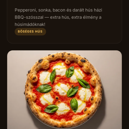
Pepperoni, sonka, bacon és darált hús házi
BBQ-szósszal — extra hús, extra élmény a
húsimádóknak!
BŐSÉGES HÚS