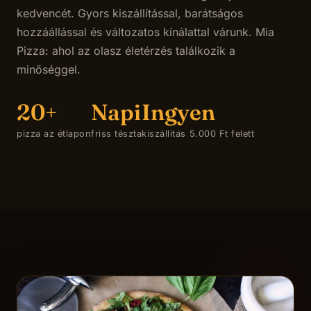
kedvencét. Gyors kiszállítással, barátságos
hozzáállással és változatos kínálattal várunk. Mia
Pizza: ahol az olasz életérzés találkozik a
minőséggel.
20+
Napi
Ingyen
pizza az étlapon
friss tészta
kiszállítás 5.000 Ft felett
PIZZA DEI GIORNO